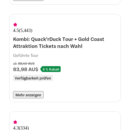
4.5
(
5,443
)
Kombi: Quack'rDuck Tour + Gold Coast
Attraktion Tickets nach Wahl
Geführte Tour
ab
88,40 AU$
83,98 AU$
5 % Rabatt
Verfügbarkeit prüfen
Mehr anzeigen
4.3
(
334
)