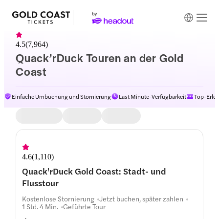
4.5
(
7,964
)
Quack’rDuck Touren an der Gold
Coast
Einfache Umbuchung und Stornierung
Last Minute-Verfügbarkeit
Top-Erleb
4.6
(
1,110
)
Quack'rDuck Gold Coast: Stadt- und
Flusstour
Kostenlose Stornierung
Jetzt buchen, später zahlen
1 Std. 4 Min.
Geführte Tour