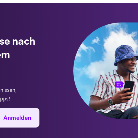
ise nach
rem
nissen,
ipps!
Anmelden