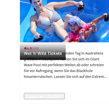
4.8
(
212
)
Wet 'n' Wild Tickets
Erleben Sie einen aufregenden Tag in Australiens
größtem Freizeitpark. Kühlen Sie sich im Giant
Wave Pool mit perfekten Wellen ab oder schreien
Sie vor Aufregung, wenn Sie das Blackhole
hinunterrutschen. Lassen Sie sich auf den Extreme
H2O-Fahrgeschäften austoben und stellen Sie sich
Ihren Ängsten bei berauschenden
Geschwindigkeiten im Wet'n'Wild Water Park.
Tickets ab
179 AU$