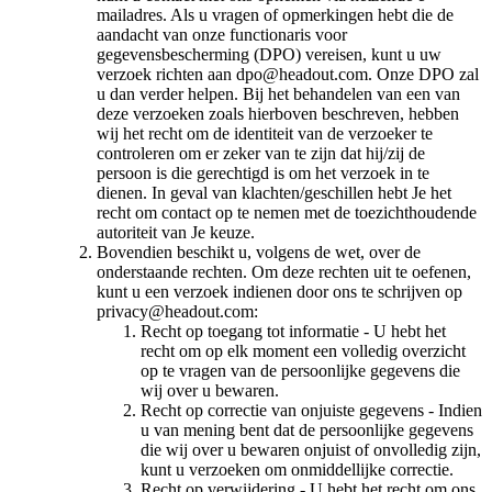
mailadres. Als u vragen of opmerkingen hebt die de
aandacht van onze functionaris voor
gegevensbescherming (DPO) vereisen, kunt u uw
verzoek richten aan dpo@headout.com. Onze DPO zal
u dan verder helpen. Bij het behandelen van een van
deze verzoeken zoals hierboven beschreven, hebben
wij het recht om de identiteit van de verzoeker te
controleren om er zeker van te zijn dat hij/zij de
persoon is die gerechtigd is om het verzoek in te
dienen. In geval van klachten/geschillen hebt Je het
recht om contact op te nemen met de toezichthoudende
autoriteit van Je keuze.
Bovendien beschikt u, volgens de wet, over de
onderstaande rechten. Om deze rechten uit te oefenen,
kunt u een verzoek indienen door ons te schrijven op
privacy@headout.com:
Recht op toegang tot informatie - U hebt het
recht om op elk moment een volledig overzicht
op te vragen van de persoonlijke gegevens die
wij over u bewaren.
Recht op correctie van onjuiste gegevens - Indien
u van mening bent dat de persoonlijke gegevens
die wij over u bewaren onjuist of onvolledig zijn,
kunt u verzoeken om onmiddellijke correctie.
Recht op verwijdering - U hebt het recht om ons